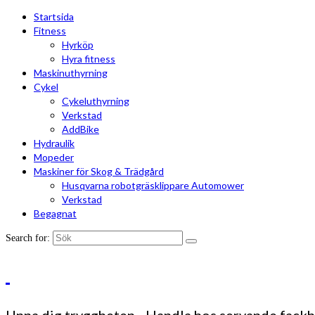
Startsida
Fitness
Hyrköp
Hyra fitness
Maskinuthyrning
Cykel
Cykeluthyrning
Verkstad
AddBike
Hydraulik
Mopeder
Maskiner för Skog & Trädgård
Husqvarna robotgräsklippare Automower
Verkstad
Begagnat
Search for: