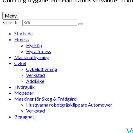
Unna dig tryggheten - Handla hos servande fack
Meny
Search for:
Startsida
Fitness
Hyrköp
Hyra fitness
Maskinuthyrning
Cykel
Cykeluthyrning
Verkstad
AddBike
Hydraulik
Mopeder
Maskiner för Skog & Trädgård
Husqvarna robotgräsklippare Automower
Verkstad
Begagnat
V