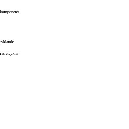
å komponeter
 cyklande
ras elcyklar