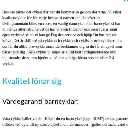
Hos oss luktar det cykelaffär när du kommer in genom dörrarna. Vi säljer
kvalitetscyklar för för varje behov så oavsett om du söker en
tävlingsmontain bike, en racer, en vanlig damcykel eller barncykel så har
vi många alternativ. Givetvis har vi även tillbehör och reservdelar samt
egen verkstad så att vi kan ge Dig den service och hjälp Du har rätt att
kräva. Det är skillnad på cyklar och cyklar och cyklister och cyklister, hos
oss får du alltid provcykla innan du bestämmer dig så du får en cykel som
passar just dig.. Alla cyklar vi säljer är alltid helt färdigmonterade och
injusterade, dessutom bjuder vi på den viktiga första service efter 2-4
veckor.
Kvalitet lönar sig
Värdegaranti barncyklar:
Våra cyklar håller värdet. Köper du en barncykel (upp till 24") av oss garanter
tillbaks vid byte till ny större cykel inom 25 månader. (gäller normalanvänd 