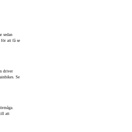
ar sedan
ör att få se
m driver
ainbikes. Se
förmåga.
ll att