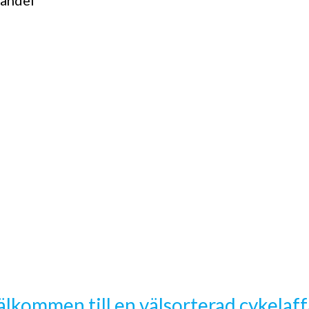
handel
älkommen till en välsorterad cykelaff