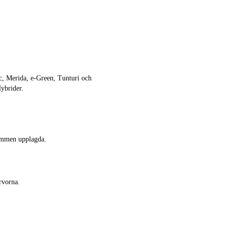
ec, Merida, e-Green, Tunturi och
ybrider.
rammen upplagda.
urvorna.