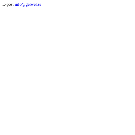
E-post
info@gelwel.se
Avikande öppettider kring helger och semester