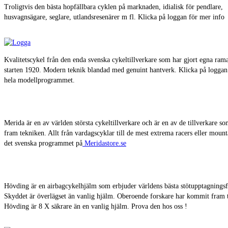
Troligtvis den bästa hopfällbara cyklen på marknaden, idialisk för pendlare,
husvagnsägare, seglare, utlandsresenärer m fl. Klicka på loggan för mer info
Kvalitetscykel från den enda svenska cykeltillverkare som har gjort egna ram
starten 1920. Modern teknik blandad med genuint hantverk. Klicka på loggan f
hela modellprogrammet.
Merida är en av världen största cykeltillverkare och är en av de tillverkare so
fram tekniken. Allt från vardagscyklar till de mest extrema racers eller mount
det svenska programmet på
Meridastore.se
Hövding är en airbagcykelhjälm som erbjuder världens bästa stötupptagnings
Skyddet är överlägset än vanlig hjälm. Oberoende forskare har kommit fram ti
Hövding är 8 X säkrare än en vanlig hjälm. Prova den hos oss !