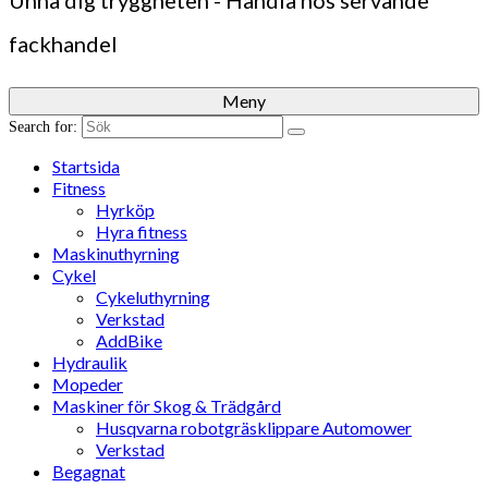
Unna dig tryggheten - Handla hos servande
fackhandel
Meny
Search for:
Startsida
Fitness
Hyrköp
Hyra fitness
Maskinuthyrning
Cykel
Cykeluthyrning
Verkstad
AddBike
Hydraulik
Mopeder
Maskiner för Skog & Trädgård
Husqvarna robotgräsklippare Automower
Verkstad
Begagnat