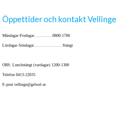
Öppettider och kontakt Vellinge
Måndagar-Fredagar................0800-1700
Lördagar-Söndagar.........................Stängt
OBS: Lunchstängt (vardagar) 1200-1300
Telefon 0413-22035
E-post vellinge@gelwel.se
Avikande öppettider kring helger och semester