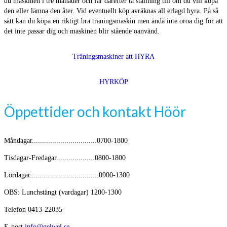
du maskinen i tre månader och får därefter ta ställning till om du vill köpa
den eller lämna den åter. Vid eventuellt köp avräknas all erlagd hyra. På så
sätt kan du köpa en riktigt bra träningsmaskin men ändå inte oroa dig för att
det inte passar dig och maskinen blir stående oanvänd.
Träningsmaskiner att HYRA
HYRKÖP
Öppettider och kontakt Höör
Måndagar................................0700-1800
Tisdagar-Fredagar...................0800-1800
Lördagar..................................0900-1300
OBS: Lunchstängt (vardagar) 1200-1300
Telefon 0413-22035
E-post
info@gelwel.se