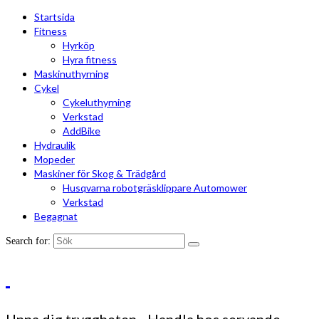
Startsida
Fitness
Hyrköp
Hyra fitness
Maskinuthyrning
Cykel
Cykeluthyrning
Verkstad
AddBike
Hydraulik
Mopeder
Maskiner för Skog & Trädgård
Husqvarna robotgräsklippare Automower
Verkstad
Begagnat
Search for: