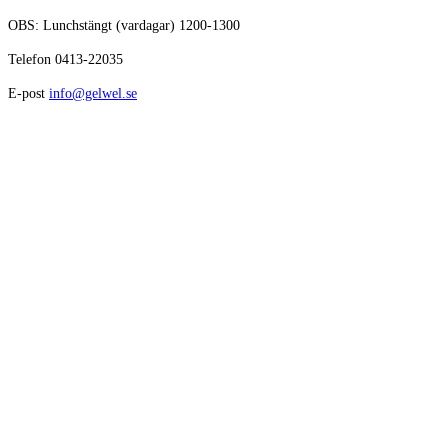
OBS: Lunchstängt (vardagar) 1200-1300
Telefon 0413-22035
E-post
info@gelwel.se
Avikande öppettider kring helger och semester