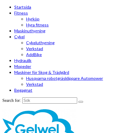
Startsida
Fitness
Hyrköp
Hyra fitness
Maskinuthyrning
Cykel
Cykeluthyrning
Verkstad
AddBike
Hydraulik
Mopeder
Maskiner för Skog & Trädgård
Husqvarna robotgräsklippare Automower
Verkstad
Begagnat
Search for: