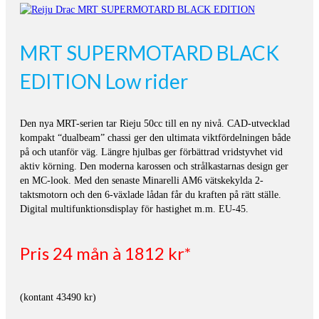
MRT SUPERMOTARD BLACK
EDITION Low rider
Den nya MRT-serien tar Rieju 50cc till en ny nivå. CAD-utvecklad
kompakt “dualbeam” chassi ger den ultimata viktfördelningen både
på och utanför väg. Längre hjulbas ger förbättrad vridstyvhet vid
aktiv körning. Den moderna karossen och strålkastarnas design ger
en MC-look. Med den senaste Minarelli AM6 vätskekylda 2-
taktsmotorn och den 6-växlade lådan får du kraften på rätt ställe.
Digital multifunktionsdisplay för hastighet m.m. EU-45.
Pris 24 mån à 1812 kr*
(kontant 43490 kr)