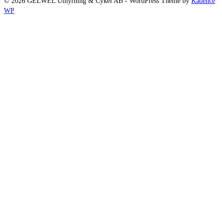
© 2026 GELWEL Uthyrning & Cykel AB - WordPress Theme by
Kadence
WP