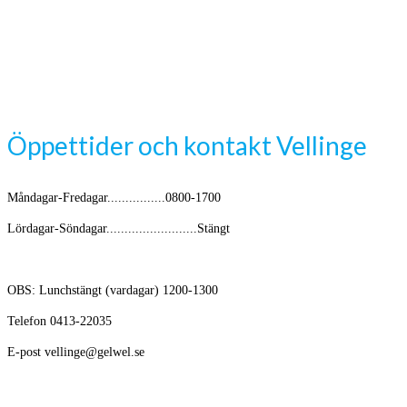
Öppettider och kontakt Vellinge
Måndagar-Fredagar................0800-1700
Lördagar-Söndagar.........................Stängt
OBS: Lunchstängt (vardagar) 1200-1300
Telefon 0413-22035
E-post vellinge@gelwel.se
Avikande öppettider kring helger och semester