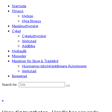
Startsida
Fitness
Hyrköp
Hyra fitness
Maskinuthyrning
Cykel
Cykeluthyrning
Verkstad
AddBike
Hydraulik
Mopeder
Maskiner för Skog & Trädgård
Husqvarna robotgräsklippare Automower
Verkstad
Begagnat
Search for: