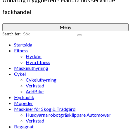
Unna dig tryggheten - Handla hos servande
fackhandel
Meny
Search for:
Startsida
Fitness
Hyrköp
Hyra fitness
Maskinuthyrning
Cykel
Cykeluthyrning
Verkstad
AddBike
Hydraulik
Mopeder
Maskiner för Skog & Trädgård
Husqvarna robotgräsklippare Automower
Verkstad
Begagnat