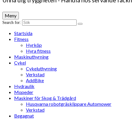
Unna dig tryggheten - Handla hos servande fack
Meny
Search for:
Startsida
Fitness
Hyrköp
Hyra fitness
Maskinuthyrning
Cykel
Cykeluthyrning
Verkstad
AddBike
Hydraulik
Mopeder
Maskiner för Skog & Trädgård
Husqvarna robotgräsklippare Automower
Verkstad
Begagnat