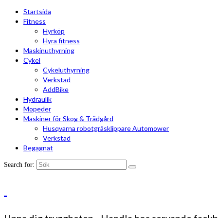
Startsida
Fitness
Hyrköp
Hyra fitness
Maskinuthyrning
Cykel
Cykeluthyrning
Verkstad
AddBike
Hydraulik
Mopeder
Maskiner för Skog & Trädgård
Husqvarna robotgräsklippare Automower
Verkstad
Begagnat
Search for: