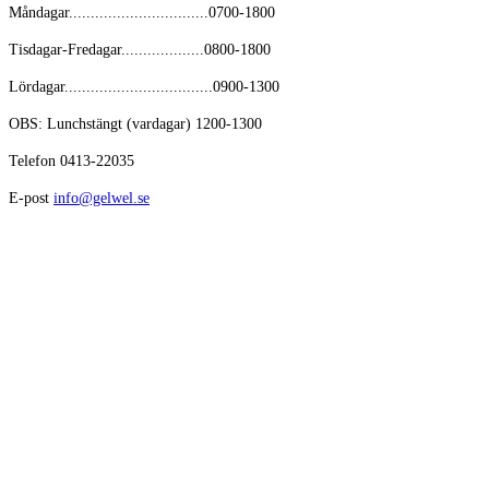
Måndagar................................0700-1800
Tisdagar-Fredagar...................0800-1800
Lördagar..................................0900-1300
OBS: Lunchstängt (vardagar) 1200-1300
Telefon 0413-22035
E-post
info@gelwel.se
Avikande öppettider kring helger och semester