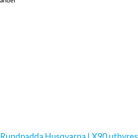
handel
Rundpadda Husqvarna LX90 uthyres