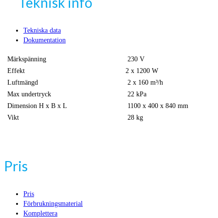
Teknisk info
Tekniska data
Dokumentation
Märkspänning
230 V
Effekt
2 x 1200 W
Luftmängd
2 x 160 m³/h
Max undertryck
22 kPa
Dimension H x B x L
1100 x 400 x 840 mm
Vikt
28 kg
Pris
Pris
Förbrukningsmaterial
Komplettera