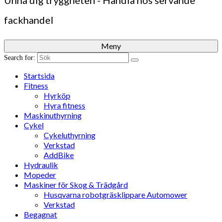
Unna dig tryggheten - Handla hos servande
fackhandel
Meny
Search for:
Startsida
Fitness
Hyrköp
Hyra fitness
Maskinuthyrning
Cykel
Cykeluthyrning
Verkstad
AddBike
Hydraulik
Mopeder
Maskiner för Skog & Trädgård
Husqvarna robotgräsklippare Automower
Verkstad
Begagnat