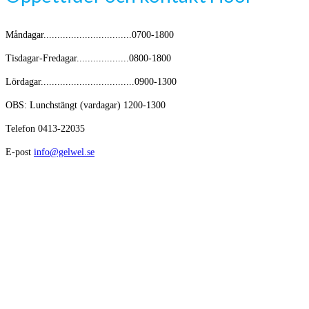
Måndagar................................0700-1800
Tisdagar-Fredagar...................0800-1800
Lördagar..................................0900-1300
OBS: Lunchstängt (vardagar) 1200-1300
Telefon 0413-22035
E-post
info@gelwel.se
Avikande öppettider kring helger och semester