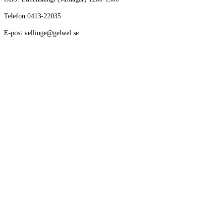
Telefon 0413-22035
E-post vellinge@gelwel.se
Avikande öppettider kring helger och semester