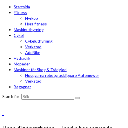
Startsida
Fitness
Hyrköp
Hyra fitness
Maskinuthyrning
Cykel
Cykeluthyrning
Verkstad
AddBike
Hydraulik
Mopeder
Maskiner för Skog & Trädgård
Husqvarna robotgräsklippare Automower
Verkstad
Begagnat
Search for: