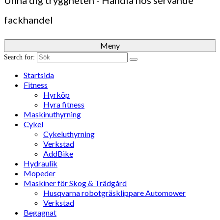
Unna dig tryggheten - Handla hos servande
fackhandel
Meny
Search for:
Startsida
Fitness
Hyrköp
Hyra fitness
Maskinuthyrning
Cykel
Cykeluthyrning
Verkstad
AddBike
Hydraulik
Mopeder
Maskiner för Skog & Trädgård
Husqvarna robotgräsklippare Automower
Verkstad
Begagnat