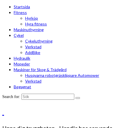
Startsida
Fitness
Hyrköp
Hyra fitness
Maskinuthyrning
Cykel
Cykeluthyrning
Verkstad
AddBike
Hydraulik
Mopeder
Maskiner för Skog & Trädgård
Husqvarna robotgräsklippare Automower
Verkstad
Begagnat
Search for: