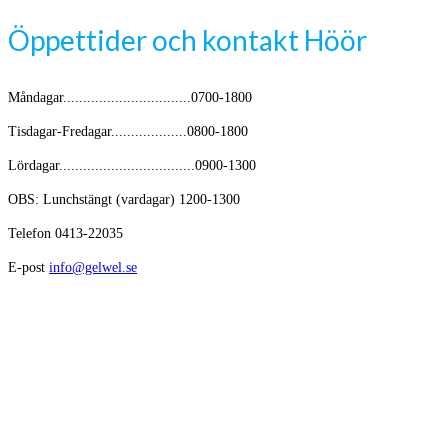
Öppettider och kontakt Höör
Måndagar................................0700-1800
Tisdagar-Fredagar...................0800-1800
Lördagar..................................0900-1300
OBS: Lunchstängt (vardagar) 1200-1300
Telefon 0413-22035
E-post
info@gelwel.se
Avikande öppettider kring helger och semester