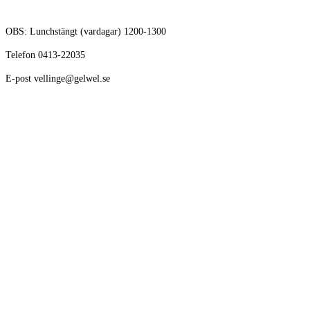
OBS: Lunchstängt (vardagar) 1200-1300
Telefon 0413-22035
E-post vellinge@gelwel.se
Avikande öppettider kring helger och semester