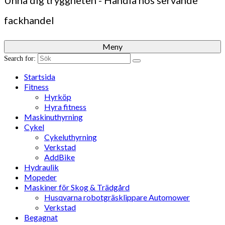
Unna dig tryggheten - Handla hos servande
fackhandel
Meny
Search for:
Startsida
Fitness
Hyrköp
Hyra fitness
Maskinuthyrning
Cykel
Cykeluthyrning
Verkstad
AddBike
Hydraulik
Mopeder
Maskiner för Skog & Trädgård
Husqvarna robotgräsklippare Automower
Verkstad
Begagnat