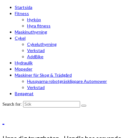
Startsida
Fitness
Hyrköp
Hyra fitness
Maskinuthyrning
Cykel
Cykeluthyrning
Verkstad
AddBike
Hydraulik
Mopeder
Maskiner för Skog & Trädgård
Husqvarna robotgräsklippare Automower
Verkstad
Begagnat
Search for: