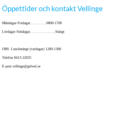
Öppettider och kontakt Vellinge
Måndagar-Fredagar................0800-1700
Lördagar-Söndagar.........................Stängt
OBS: Lunchstängt (vardagar) 1200-1300
Telefon 0413-22035
E-post vellinge@gelwel.se
Avikande öppettider kring helger och semester