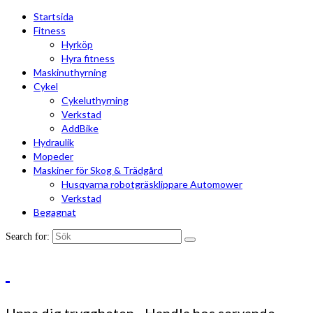
Startsida
Fitness
Hyrköp
Hyra fitness
Maskinuthyrning
Cykel
Cykeluthyrning
Verkstad
AddBike
Hydraulik
Mopeder
Maskiner för Skog & Trädgård
Husqvarna robotgräsklippare Automower
Verkstad
Begagnat
Search for: