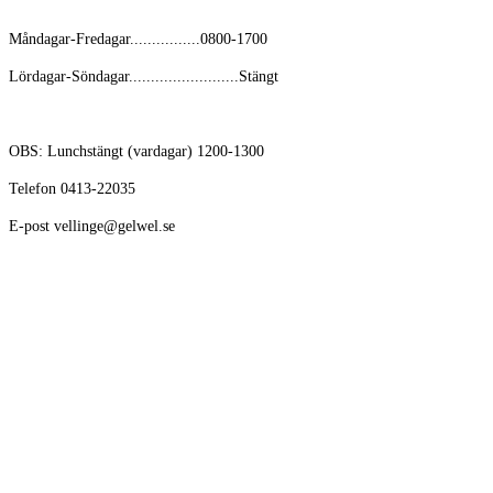
Måndagar-Fredagar................0800-1700
Lördagar-Söndagar.........................Stängt
OBS: Lunchstängt (vardagar) 1200-1300
Telefon 0413-22035
E-post vellinge@gelwel.se
Avikande öppettider kring helger och semester