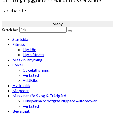
Unna dig tryggheten - Handla hos servande
fackhandel
Meny
Search for:
Startsida
Fitness
Hyrköp
Hyra fitness
Maskinuthyrning
Cykel
Cykeluthyrning
Verkstad
AddBike
Hydraulik
Mopeder
Maskiner för Skog & Trädgård
Husqvarna robotgräsklippare Automower
Verkstad
Begagnat